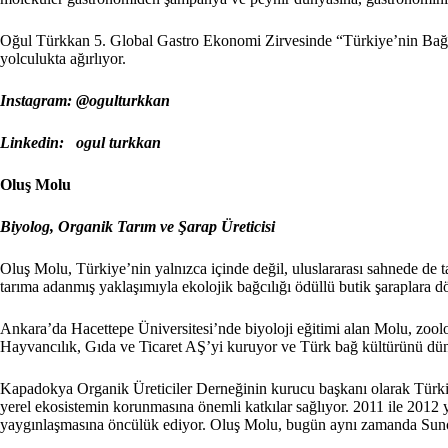
Oğul Türkkan 5. Global Gastro Ekonomi Zirvesinde “Türkiye’nin Bağ Rota
yolculukta ağırlıyor.
Instagram:
@ogulturkkan
Linkedin:
ogul turkkan
Oluş Molu
Biyolog, Organik Tarım ve Şarap Üreticisi
Oluş Molu, Türkiye’nin yalnızca içinde değil, uluslararası sahnede de 
tarıma adanmış yaklaşımıyla ekolojik bağcılığı ödüllü butik şaraplara d
Ankara’da Hacettepe Üniversitesi’nde biyoloji eğitimi alan Molu, zoolo
Hayvancılık, Gıda ve Ticaret AŞ’yi kuruyor ve Türk bağ kültürünü dün
Kapadokya Organik Üreticiler Derneğinin kurucu başkanı olarak Türkiye’n
yerel ekosistemin korunmasına önemli katkılar sağlıyor. 2011 ile 2012 y
yaygınlaşmasına öncülük ediyor. Oluş Molu, bugün aynı zamanda Sunol