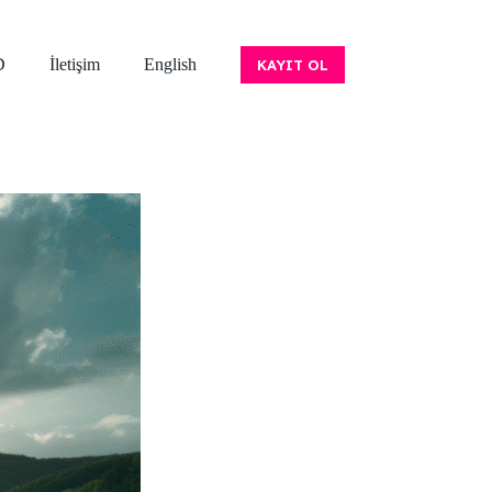
D
İletişim
English
KAYIT OL