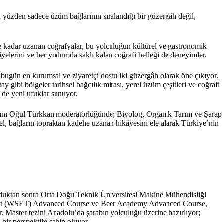
bu yüzden sadece üzüm bağlarının sıralandığı bir güzergâh değil,
 kadar uzanan coğrafyalar, bu yolculuğun kültürel ve gastronomik
kâyelerini ve her yudumda saklı kalan coğrafi belleği de deneyimler.
, bugün en kurumsal ve ziyaretçi dostu iki güzergâh olarak öne çıkıyor.
 gibi bölgeler tarihsel bağcılık mirası, yerel üzüm çeşitleri ve coğrafi
n de yeni ufuklar sunuyor.
manı Oğul Türkkan moderatörlüğünde; Biyolog, Organik Tarım ve Şarap
, bağların topraktan kadehe uzanan hikâyesini ele alarak Türkiye’nin
lduktan sonra Orta Doğu Teknik Üniversitesi Makine Mühendisliği
n Trust (WSET) Advanced Course ve Beer Academy Advanced Course,
. Master tezini Anadolu’da şarabın yolculuğu üzerine hazırlıyor;
ir perspektife sahip oluyor.