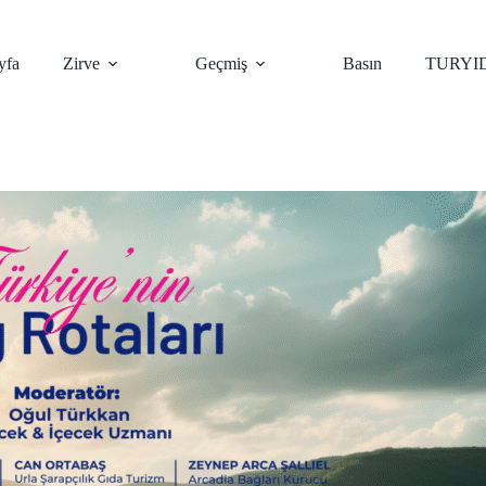
yfa
Zirve
Geçmiş
Basın
TURYI