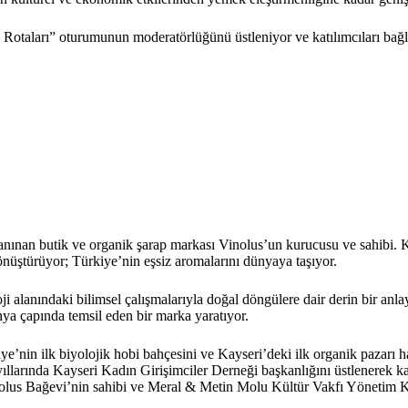
ları” oturumunun moderatörlüğünü üstleniyor ve katılımcıları bağların,
tanınan butik ve organik şarap markası Vinolus’un kurucusu ve sahibi. K
önüştürüyor; Türkiye’nin eşsiz aromalarını dünyaya taşıyor.
ji alanındaki bilimsel çalışmalarıyla doğal döngülere dair derin bir an
ya çapında temsil eden bir marka yaratıyor.
in ilk biyolojik hobi bahçesini ve Kayseri’deki ilk organik pazarı haya
ıllarında Kayseri Kadın Girişimciler Derneği başkanlığını üstlenerek kad
us Bağevi’nin sahibi ve Meral & Metin Molu Kültür Vakfı Yönetim Kur