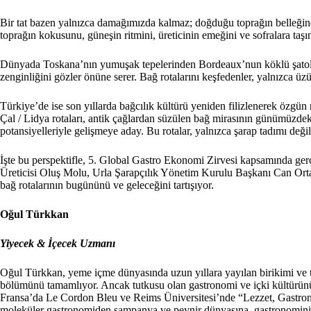
Bir tat bazen yalnızca damağımızda kalmaz; doğduğu toprağın belleğine, i
toprağın kokusunu, güneşin ritmini, üreticinin emeğini ve sofralara taşın
Dünyada Toskana’nın yumuşak tepelerinden Bordeaux’nun köklü şatolar
zenginliğini gözler önüne serer. Bağ rotalarını keşfedenler, yalnızca üzü
Türkiye’de ise son yıllarda bağcılık kültürü yeniden filizlenerek özgün
Çal / Lidya rotaları, antik çağlardan süzülen bağ mirasının günümüzdeki
potansiyelleriyle gelişmeye aday. Bu rotalar, yalnızca şarap tadımı deği
İşte bu perspektifle, 5. Global Gastro Ekonomi Zirvesi kapsamında g
Üreticisi Oluş Molu, Urla Şarapçılık Yönetim Kurulu Başkanı Can Ortab
bağ rotalarının bugününü ve geleceğini tartışıyor.
Oğul Türkkan
Yiyecek & İçecek Uzmanı
Oğul Türkkan, yeme içme dünyasında uzun yıllara yayılan birikimi ve
bölümünü tamamlıyor. Ancak tutkusu olan gastronomi ve içki kültürü
Fransa’da Le Cordon Bleu ve Reims Üniversitesi’nde “Lezzet, Gastronom
moleküler gastronomiden şampanya ve peynir dünyasına, gastronominin k