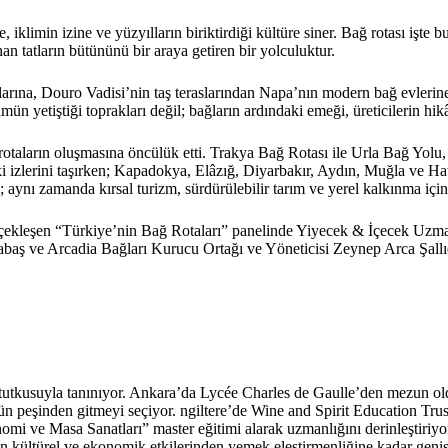
klimin izine ve yüzyılların biriktirdiği kültüre siner. Bağ rotası işte 
an tatların bütününü bir araya getiren bir yolculuktur.
ına, Douro Vadisi’nin taş teraslarından Napa’nın modern bağ evlerine
mün yetiştiği toprakları değil; bağların ardındaki emeği, üreticilerin hi
 rotaların oluşmasına öncülük etti. Trakya Bağ Rotası ile Urla Bağ Yolu
 izlerini taşırken; Kapadokya, Elâzığ, Diyarbakır, Aydın, Muğla ve Hatay
l; aynı zamanda kırsal turizm, sürdürülebilir tarım ve yerel kalkınma içi
erçekleşen “Türkiye’nin Bağ Rotaları” panelinde Yiyecek & İçecek Uz
aş ve Arcadia Bağları Kurucu Ortağı ve Yöneticisi Zeynep Arca Şallıel
 tutkusuyla tanınıyor. Ankara’da Lycée Charles de Gaulle’den mezun o
nün peşinden gitmeyi seçiyor. ngiltere’de Wine and Spirit Educatio
i ve Masa Sanatları” master eğitimi alarak uzmanlığını derinleştiriyor
ültürel ve ekonomik etkilerinden yemek eleştirmenliğine kadar geniş b